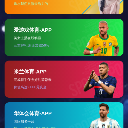
联系我们
联系方式
客户留言
新利网页版
公司简介
荣誉资质
企业资质
企业专利
企业荣誉
企业业绩
市政工程业绩
公路业绩工程业绩
电力工程业绩
水利工
程业绩
房建工程业绩
业绩展示