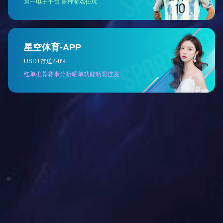
新闻中心
公司新闻
业内动态
联系我们
联系方式
客户留言

新利网页版
公司简介
荣誉资质

企业资质
企业专利
企业荣誉
企业业绩

市政工程业绩
公路业绩工程业绩
电力工程业绩
水利工
程业绩
房建工程业绩
业绩展示
新闻中心

公司新闻
业内动态
联系我们

联系方式
客户留言
