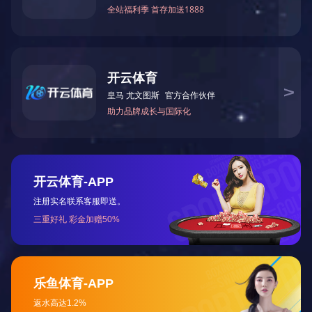
新闻中心
公司新闻
业内动态
联系我们
