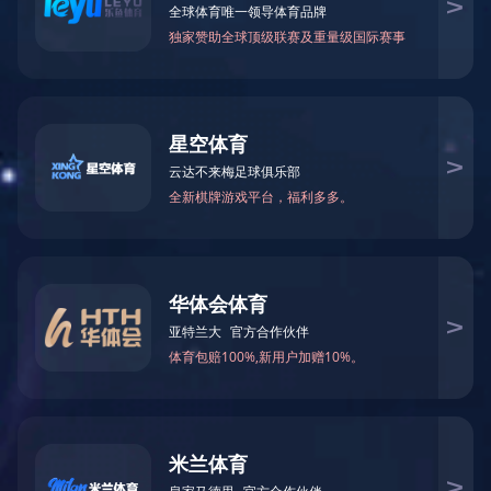
荣誉资质
企业资质
企业专利
企业荣誉
企业业绩
