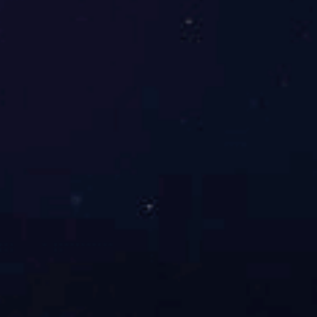
工程描述
参数
扫二维码用手机看
未找到相应参数组，请于后台属性模板中添加
上一个
专利
下一个
专利
CONTACT INFORMATION
联系方式
福建省龙岩市新罗区东肖镇龙腾南路14号珠江大厦7层701室
0597-2336139
382955834@qq.com
WEBSITE QR CODE
网站二维码
扫一扫进入网站