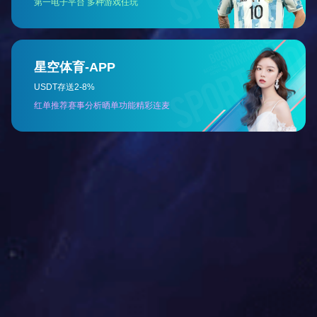
新闻中心
公司新闻
业内动态
联系我们
联系方式
客户留言

新利网页版
公司简介
荣誉资质

企业资质
企业专利
企业荣誉
企业业绩

市政工程业绩
公路业绩工程业绩
电力工程业绩
水利工
程业绩
房建工程业绩
业绩展示
新闻中心

公司新闻
业内动态
联系我们

联系方式
客户留言
