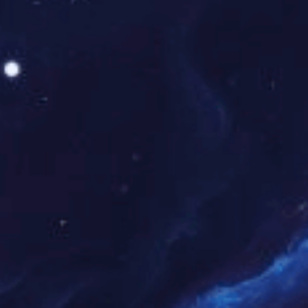
业绩
房建工程业绩