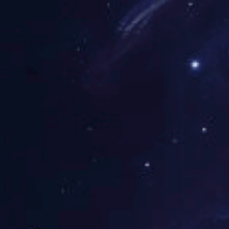
联系我们
联系方式
客户留言
新利网页版
公司简介
荣誉资质
企业资质
企业专利
企业荣誉
企业业绩
市政工程业绩
公路业绩工程业绩
电力工程业绩
水利工程
业绩展示
新闻中心