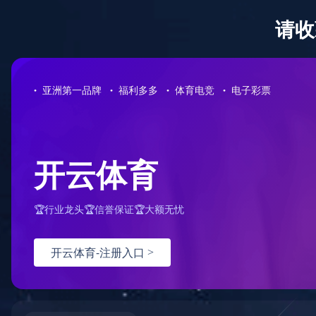
新利网页版
公司简介
荣誉资质
