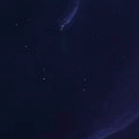
新闻中心
公司新闻
业内动态
联系我们
